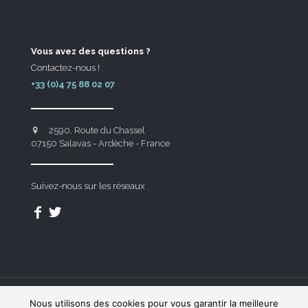
Vous avez des questions ?
Contactez-nous !
+33 (0)4 75 88 02 07
2590, Route du Chassel
07150 Salavas - Ardèche - France
Suivez-nous sur les réseaux
Nous utilisons des cookies pour vous garantir la meilleure
Domaine des Blachas © - Made with
by
Indigo Theory