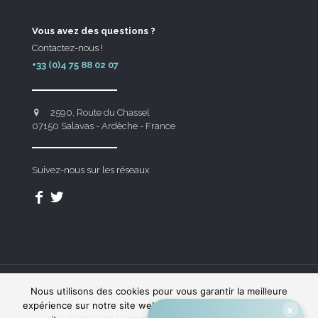
Vous avez des questions ?
Contactez-nous !
+33 (0)4 75 88 02 07
2590, Route du Chassel
07150 Salavas - Ardèche - France
Suivez-nous sur les réseaux
Nous utilisons des cookies pour vous garantir la meilleure
Domaine des Blachas © - Made with
by
Indigo Theory
expérience sur notre site web. Si vous continuez à utiliser ce